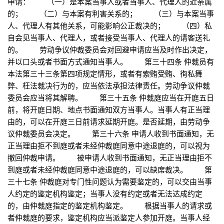
申请： （一）是本案当事人或者当事人、代理人的近亲属
的； （二）与本案有利害关系的； （三）与本案当事
人、代理人有其他关系，可能影响公正裁决的； （四）私
自会见当事人、代理人，或者接受当事人、代理人的请客送礼
的。 劳动争议仲裁委员会对回避申请应当及时作出决定，
并以口头或者书面方式通知当事人。 第三十四条 仲裁员有
本法第三十三条第四项规定情形，或者有索贿受贿、徇私舞
弊、枉法裁决行为的，应当依法承担法律责任。劳动争议仲裁
委员会应当将其解聘。 第三十五条 仲裁庭应当在开庭五日
前，将开庭日期、地点书面通知双方当事人。当事人有正当理
由的，可以在开庭三日前请求延期开庭。是否延期，由劳动争
议仲裁委员会决定。 第三十六条 申请人收到书面通知，无
正当理由拒不到庭或者未经仲裁庭同意中途退庭的，可以视为
撤回仲裁申请。 被申请人收到书面通知，无正当理由拒不
到庭或者未经仲裁庭同意中途退庭的，可以缺席裁决。 第
三十七条 仲裁庭对专门性问题认为需要鉴定的，可以交由当事
人约定的鉴定机构鉴定；当事人没有约定或者无法达成约定
的，由仲裁庭指定的鉴定机构鉴定。 根据当事人的请求或
者仲裁庭的要求，鉴定机构应当派鉴定人参加开庭。当事人经