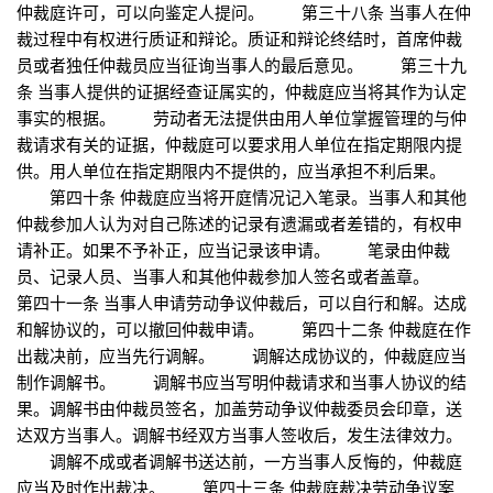
仲裁庭许可，可以向鉴定人提问。 第三十八条 当事人在仲
裁过程中有权进行质证和辩论。质证和辩论终结时，首席仲裁
员或者独任仲裁员应当征询当事人的最后意见。 第三十九
条 当事人提供的证据经查证属实的，仲裁庭应当将其作为认定
事实的根据。 劳动者无法提供由用人单位掌握管理的与仲
裁请求有关的证据，仲裁庭可以要求用人单位在指定期限内提
供。用人单位在指定期限内不提供的，应当承担不利后果。
第四十条 仲裁庭应当将开庭情况记入笔录。当事人和其他
仲裁参加人认为对自己陈述的记录有遗漏或者差错的，有权申
请补正。如果不予补正，应当记录该申请。 笔录由仲裁
员、记录人员、当事人和其他仲裁参加人签名或者盖章。
第四十一条 当事人申请劳动争议仲裁后，可以自行和解。达成
和解协议的，可以撤回仲裁申请。 第四十二条 仲裁庭在作
出裁决前，应当先行调解。 调解达成协议的，仲裁庭应当
制作调解书。 调解书应当写明仲裁请求和当事人协议的结
果。调解书由仲裁员签名，加盖劳动争议仲裁委员会印章，送
达双方当事人。调解书经双方当事人签收后，发生法律效力。
调解不成或者调解书送达前，一方当事人反悔的，仲裁庭
应当及时作出裁决。 第四十三条 仲裁庭裁决劳动争议案