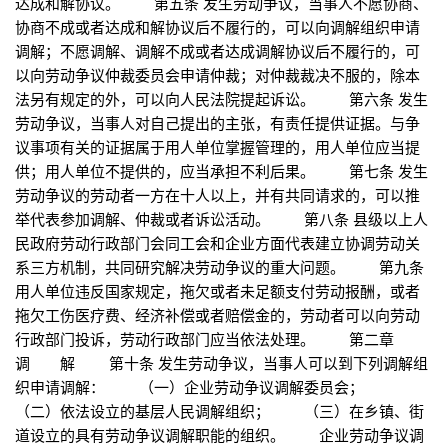
达成和解协议。 第五条 发生劳动争议，当事人不愿协商、
协商不成或者达成和解协议后不履行的，可以向调解组织申请
调解；不愿调解、调解不成或者达成调解协议后不履行的，可
以向劳动争议仲裁委员会申请仲裁；对仲裁裁决不服的，除本
法另有规定的外，可以向人民法院提起诉讼。 第六条 发生
劳动争议，当事人对自己提出的主张，有责任提供证据。与争
议事项有关的证据属于用人单位掌握管理的，用人单位应当提
供；用人单位不提供的，应当承担不利后果。 第七条 发生
劳动争议的劳动者一方在十人以上，并有共同请求的，可以推
举代表参加调解、仲裁或者诉讼活动。 第八条 县级以上人
民政府劳动行政部门会同工会和企业方面代表建立协调劳动关
系三方机制，共同研究解决劳动争议的重大问题。 第九条
用人单位违反国家规定，拖欠或者未足额支付劳动报酬，或者
拖欠工伤医疗费、经济补偿或者赔偿金的，劳动者可以向劳动
行政部门投诉，劳动行政部门应当依法处理。 第二章
调 解 第十条 发生劳动争议，当事人可以到下列调解组
织申请调解： （一）企业劳动争议调解委员会；
（二）依法设立的基层人民调解组织； （三）在乡镇、街
道设立的具有劳动争议调解职能的组织。 企业劳动争议调