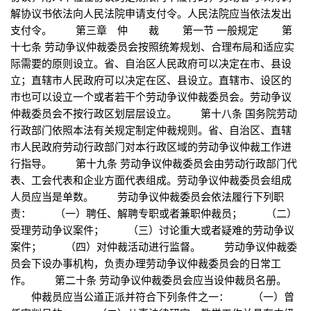
解协议书依法向人民法院申请支付令。人民法院应当依法发出
支付令。 第三章 仲 裁 第一节 一般规定 第
十七条 劳动争议仲裁委员会按照统筹规划、合理布局和适应实
际需要的原则设立。省、自治区人民政府可以决定在市、县设
立；直辖市人民政府可以决定在区、县设立。直辖市、设区的
市也可以设立一个或者若干个劳动争议仲裁委员会。劳动争议
仲裁委员会不按行政区划层层设立。 第十八条 国务院劳动
行政部门依照本法有关规定制定仲裁规则。省、自治区、直辖
市人民政府劳动行政部门对本行政区域的劳动争议仲裁工作进
行指导。 第十九条 劳动争议仲裁委员会由劳动行政部门代
表、工会代表和企业方面代表组成。劳动争议仲裁委员会组成
人员应当是单数。 劳动争议仲裁委员会依法履行下列职
责： （一）聘任、解聘专职或者兼职仲裁员； （二）
受理劳动争议案件； （三）讨论重大或者疑难的劳动争议
案件； （四）对仲裁活动进行监督。 劳动争议仲裁委
员会下设办事机构，负责办理劳动争议仲裁委员会的日常工
作。 第二十条 劳动争议仲裁委员会应当设仲裁员名册。
仲裁员应当公道正派并符合下列条件之一： （一）曾