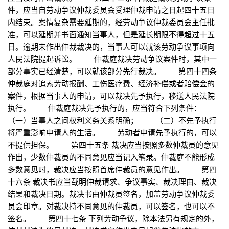
件，应当自劳动争议仲裁委员会受理仲裁申请之日起四十五日
内结束。案情复杂需要延期的，经劳动争议仲裁委员会主任批
准，可以延期并书面通知当事人，但是延长期限不得超过十五
日。逾期未作出仲裁裁决的，当事人可以就该劳动争议事项向
人民法院提起诉讼。 仲裁庭裁决劳动争议案件时，其中一
部分事实已经清楚，可以就该部分先行裁决。 第四十四条
仲裁庭对追索劳动报酬、工伤医疗费、经济补偿或者赔偿金的
案件，根据当事人的申请，可以裁决先予执行，移送人民法院
执行。 仲裁庭裁决先予执行的，应当符合下列条件：
（一）当事人之间权利义务关系明确； （二）不先予执行
将严重影响申请人的生活。 劳动者申请先予执行的，可以
不提供担保。 第四十五条 裁决应当按照多数仲裁员的意见
作出，少数仲裁员的不同意见应当记入笔录。仲裁庭不能形成
多数意见时，裁决应当按照首席仲裁员的意见作出。 第四
十六条 裁决书应当载明仲裁请求、争议事实、裁决理由、裁决
结果和裁决日期。裁决书由仲裁员签名，加盖劳动争议仲裁委
员会印章。对裁决持不同意见的仲裁员，可以签名，也可以不
签名。 第四十七条 下列劳动争议，除本法另有规定的外，