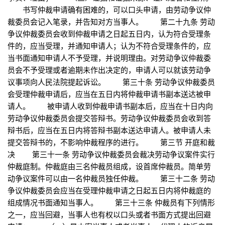
书写仲裁申请确有困难的，可以口头申请，由劳动争议仲
裁委员会记入笔录，并告知对方当事人。 第二十九条 劳动
争议仲裁委员会收到仲裁申请之日起五日内，认为符合受理条
件的，应当受理，并通知申请人；认为不符合受理条件的，应
当书面通知申请人不予受理，并说明理由。对劳动争议仲裁委
员会不予受理或者逾期未作出决定的，申请人可以就该劳动争
议事项向人民法院提起诉讼。 第三十条 劳动争议仲裁委员
会受理仲裁申请后，应当在五日内将仲裁申请书副本送达被申
请人。 被申请人收到仲裁申请书副本后，应当在十日内向
劳动争议仲裁委员会提交答辩书。劳动争议仲裁委员会收到答
辩书后，应当在五日内将答辩书副本送达申请人。被申请人未
提交答辩书的，不影响仲裁程序的进行。 第三节 开庭和裁
决 第三十一条 劳动争议仲裁委员会裁决劳动争议案件实行
仲裁庭制。仲裁庭由三名仲裁员组成，设首席仲裁员。简单劳
动争议案件可以由一名仲裁员独任仲裁。 第三十二条 劳动
争议仲裁委员会应当在受理仲裁申请之日起五日内将仲裁庭的
组成情况书面通知当事人。 第三十三条 仲裁员有下列情形
之一，应当回避，当事人也有权以口头或者书面方式提出回避