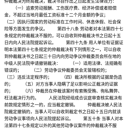
仲裁裁决为终局裁决，裁决书自作出之日起发生法律效力：
（一）追索劳动报酬、工伤医疗费、经济补偿或者赔偿
金，不超过当地月最低工资标准十二个月金额的争议；
（二）因执行国家的劳动标准在工作时间、休息休假、社会保
险等方面发生的争议。 第四十八条 劳动者对本法第四十七
条规定的仲裁裁决不服的，可以自收到仲裁裁决书之日起十五
日内向人民法院提起诉讼。 第四十九条 用人单位有证据证
明本法第四十七条规定的仲裁裁决有下列情形之一，可以自收
到仲裁裁决书之日起三十日内向劳动争议仲裁委员会所在地的
中级人民法院申请撤销裁决： （一）适用法律、法规确有
错误的； （二）劳动争议仲裁委员会无管辖权的；
（三）违反法定程序的； （四）裁决所根据的证据是伪造
的； （五）对方当事人隐瞒了足以影响公正裁决的证据
的； （六）仲裁员在仲裁该案时有索贿受贿、徇私舞弊、
枉法裁决行为的。 人民法院经组成合议庭审查核实裁决有
前款规定情形之一的，应当裁定撤销。 仲裁裁决被人民法
院裁定撤销的，当事人可以自收到裁定书之日起十五日内就该
劳动争议事项向人民法院提起诉讼。 第五十条 当事人对本
法第四十七条规定以外的其他劳动争议案件的仲裁裁决不服