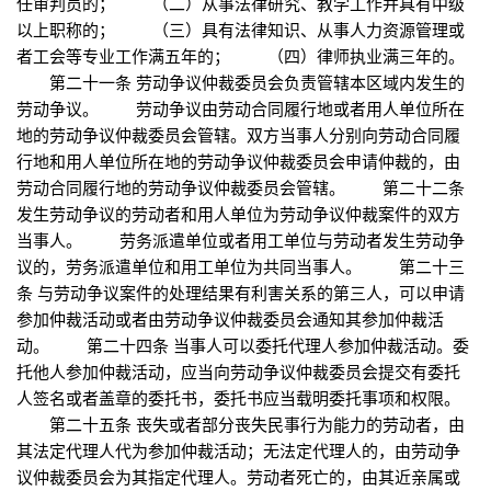
任审判员的； （二）从事法律研究、教学工作并具有中级
以上职称的； （三）具有法律知识、从事人力资源管理或
者工会等专业工作满五年的； （四）律师执业满三年的。
第二十一条 劳动争议仲裁委员会负责管辖本区域内发生的
劳动争议。 劳动争议由劳动合同履行地或者用人单位所在
地的劳动争议仲裁委员会管辖。双方当事人分别向劳动合同履
行地和用人单位所在地的劳动争议仲裁委员会申请仲裁的，由
劳动合同履行地的劳动争议仲裁委员会管辖。 第二十二条
发生劳动争议的劳动者和用人单位为劳动争议仲裁案件的双方
当事人。 劳务派遣单位或者用工单位与劳动者发生劳动争
议的，劳务派遣单位和用工单位为共同当事人。 第二十三
条 与劳动争议案件的处理结果有利害关系的第三人，可以申请
参加仲裁活动或者由劳动争议仲裁委员会通知其参加仲裁活
动。 第二十四条 当事人可以委托代理人参加仲裁活动。委
托他人参加仲裁活动，应当向劳动争议仲裁委员会提交有委托
人签名或者盖章的委托书，委托书应当载明委托事项和权限。
第二十五条 丧失或者部分丧失民事行为能力的劳动者，由
其法定代理人代为参加仲裁活动；无法定代理人的，由劳动争
议仲裁委员会为其指定代理人。劳动者死亡的，由其近亲属或