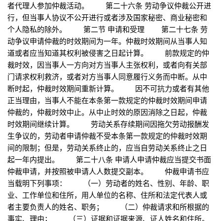
者代理人参加仲裁活动。 第二十六条 劳动争议仲裁公开进
行，但当事人协议不公开进行或者涉及国家秘密、商业秘密和
个人隐私的除外。 第二节 申请和受理 第二十七条 劳
动争议申请仲裁的时效期间为一年。仲裁时效期间从当事人知
道或者应当知道其权利被侵害之日起计算。 前款规定的仲
裁时效，因当事人一方向对方当事人主张权利，或者向有关部
门请求权利救济，或者对方当事人同意履行义务而中断。从中
断时起，仲裁时效期间重新计算。 因不可抗力或者有其他
正当理由，当事人不能在本条第一款规定的仲裁时效期间申请
仲裁的，仲裁时效中止。从中止时效的原因消除之日起，仲裁
时效期间继续计算。 劳动关系存续期间因拖欠劳动报酬发
生争议的，劳动者申请仲裁不受本条第一款规定的仲裁时效期
间的限制；但是，劳动关系终止的，应当自劳动关系终止之日
起一年内提出。 第二十八条 申请人申请仲裁应当提交书面
仲裁申请，并按照被申请人人数提交副本。 仲裁申请书应
当载明下列事项： （一）劳动者的姓名、性别、年龄、职
业、工作单位和住所，用人单位的名称、住所和法定代表人或
者主要负责人的姓名、职务； （二）仲裁请求和所根据的
事实、理由； （三）证据和证据来源、证人姓名和住所。