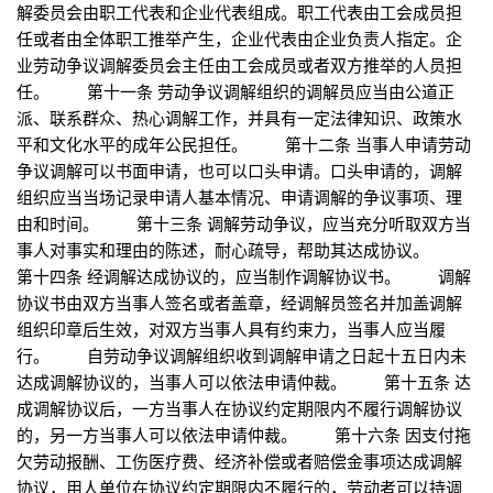
解委员会由职工代表和企业代表组成。职工代表由工会成员担
任或者由全体职工推举产生，企业代表由企业负责人指定。企
业劳动争议调解委员会主任由工会成员或者双方推举的人员担
任。 第十一条 劳动争议调解组织的调解员应当由公道正
派、联系群众、热心调解工作，并具有一定法律知识、政策水
平和文化水平的成年公民担任。 第十二条 当事人申请劳动
争议调解可以书面申请，也可以口头申请。口头申请的，调解
组织应当当场记录申请人基本情况、申请调解的争议事项、理
由和时间。 第十三条 调解劳动争议，应当充分听取双方当
事人对事实和理由的陈述，耐心疏导，帮助其达成协议。
第十四条 经调解达成协议的，应当制作调解协议书。 调解
协议书由双方当事人签名或者盖章，经调解员签名并加盖调解
组织印章后生效，对双方当事人具有约束力，当事人应当履
行。 自劳动争议调解组织收到调解申请之日起十五日内未
达成调解协议的，当事人可以依法申请仲裁。 第十五条 达
成调解协议后，一方当事人在协议约定期限内不履行调解协议
的，另一方当事人可以依法申请仲裁。 第十六条 因支付拖
欠劳动报酬、工伤医疗费、经济补偿或者赔偿金事项达成调解
协议，用人单位在协议约定期限内不履行的，劳动者可以持调