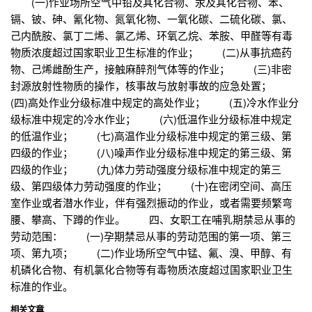
(一)作业场所空气中铅及其化合物、汞及其化合物、苯、
镉、铍、砷、氰化物、氮氧化物、一氧化碳、二硫化碳、氯、
己内酰胺、氯丁二烯、氯乙烯、环氧乙烷、苯胺、甲醛等有毒
物质浓度超过国家职业卫生标准的作业； (二)从事抗癌药
物、己烯雌酚生产，接触麻醉剂气体等的作业； (三)非密
封源放射性物质的操作，核事故与放射事故的应急处置；
(四)高处作业分级标准中规定的高处作业； (五)冷水作业分
级标准中规定的冷水作业； (六)低温作业分级标准中规定
的低温作业； (七)高温作业分级标准中规定的第三级、第
四级的作业； (八)噪声作业分级标准中规定的第三级、第
四级的作业； (九)体力劳动强度分级标准中规定的第三
级、第四级体力劳动强度的作业； (十)在密闭空间、高压
室作业或者潜水作业，伴有强烈振动的作业，或者需要频繁弯
腰、攀高、下蹲的作业。 四、女职工在哺乳期禁忌从事的
劳动范围： (一)孕期禁忌从事的劳动范围的第一项、第三
项、第九项； (二)作业场所空气中锰、氟、溴、甲醇、有
机磷化合物、有机氯化合物等有毒物质浓度超过国家职业卫生
标准的作业。
相关文章