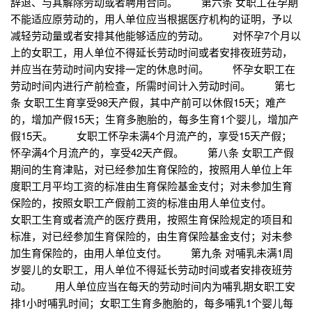
辞退、与其解除劳动或者聘用合同。 第六条 女职工在孕期
不能适应原劳动的，用人单位应当根据医疗机构的证明，予以
减轻劳动量或者安排其他能够适应的劳动。 对怀孕7个月以
上的女职工，用人单位不得延长劳动时间或者安排夜班劳动，
并应当在劳动时间内安排一定的休息时间。 怀孕女职工在
劳动时间内进行产前检查，所需时间计入劳动时间。 第七
条 女职工生育享受98天产假，其中产前可以休假15天；难产
的，增加产假15天；生育多胞胎的，每多生育1个婴儿，增加产
假15天。 女职工怀孕未满4个月流产的，享受15天产假；
怀孕满4个月流产的，享受42天产假。 第八条 女职工产假
期间的生育津贴，对已经参加生育保险的，按照用人单位上年
度职工月平均工资的标准由生育保险基金支付；对未参加生育
保险的，按照女职工产假前工资的标准由用人单位支付。
女职工生育或者流产的医疗费用，按照生育保险规定的项目和
标准，对已经参加生育保险的，由生育保险基金支付；对未参
加生育保险的，由用人单位支付。 第九条 对哺乳未满1周
岁婴儿的女职工，用人单位不得延长劳动时间或者安排夜班劳
动。 用人单位应当在每天的劳动时间内为哺乳期女职工安
排1小时哺乳时间；女职工生育多胞胎的，每多哺乳1个婴儿每