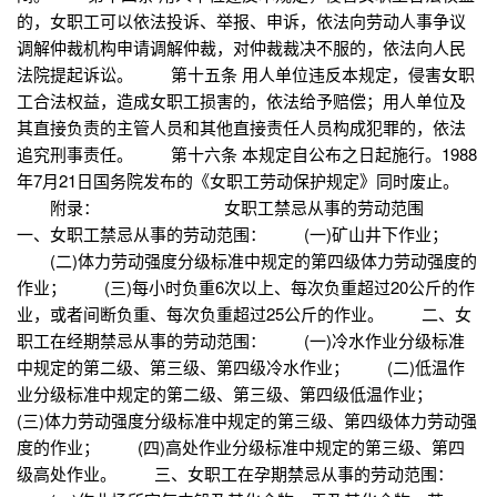
的，女职工可以依法投诉、举报、申诉，依法向劳动人事争议
调解仲裁机构申请调解仲裁，对仲裁裁决不服的，依法向人民
法院提起诉讼。 第十五条 用人单位违反本规定，侵害女职
工合法权益，造成女职工损害的，依法给予赔偿；用人单位及
其直接负责的主管人员和其他直接责任人员构成犯罪的，依法
追究刑事责任。 第十六条 本规定自公布之日起施行。1988
年7月21日国务院发布的《女职工劳动保护规定》同时废止。
附录： 女职工禁忌从事的劳动范围
一、女职工禁忌从事的劳动范围： (一)矿山井下作业；
(二)体力劳动强度分级标准中规定的第四级体力劳动强度的
作业； (三)每小时负重6次以上、每次负重超过20公斤的作
业，或者间断负重、每次负重超过25公斤的作业。 二、女
职工在经期禁忌从事的劳动范围： (一)冷水作业分级标准
中规定的第二级、第三级、第四级冷水作业； (二)低温作
业分级标准中规定的第二级、第三级、第四级低温作业；
(三)体力劳动强度分级标准中规定的第三级、第四级体力劳动强
度的作业； (四)高处作业分级标准中规定的第三级、第四
级高处作业。 三、女职工在孕期禁忌从事的劳动范围：